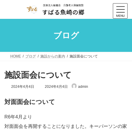
コ
ナ
ン
ビ
テ
ゲ
MENU
ン
ー
ツ
シ
ブログ
へ
ョ
ス
ン
キ
に
ッ
移
HOME
ブログ
施設からの案内
施設面会について
プ
動
施設面会について
最
2024年4月4日
2024年4月4日
admin
終
更
新
対面面会について
日
時
:
R6年4月より
対面面会を再開することになりました。キーパーソンの家