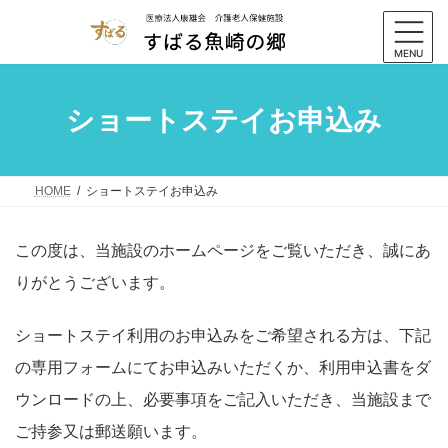
コ
ナ
ン
ビ
テ
ゲ
MENU
ン
ー
ツ
シ
ショートステイお申込み
へ
ョ
ス
ン
キ
に
ッ
移
HOME
ショートステイお申込み
プ
動
この度は、当施設のホームページをご覧いただき、誠にあ
りがとうございます。
ショートステイ利用のお申込みをご希望される方は、下記
の専用フォームにてお申込みいただくか、利用申込書をダ
ウンロードの上、必要事項をご記入いただき、当施設まで
ご持参又は郵送願います。