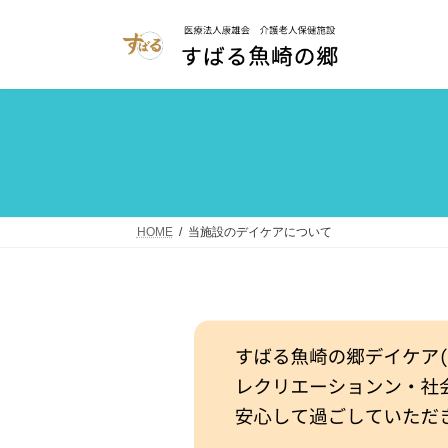
コ
ナ
ン
ビ
テ
ゲ
ン
ー
ツ
シ
へ
ョ
ス
ン
キ
に
ッ
移
プ
動
HOME
当施設のデイケアについて