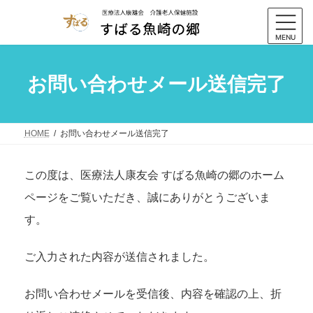
コ
ナ
ン
ビ
テ
ゲ
MENU
ン
ー
ツ
シ
お問い合わせメール送信完了
へ
ョ
ス
ン
キ
に
ッ
移
HOME
お問い合わせメール送信完了
プ
動
この度は、医療法人康友会 すばる魚崎の郷のホーム
ページをご覧いただき、誠にありがとうございま
す。
ご入力された内容が送信されました。
お問い合わせメールを受信後、内容を確認の上、折